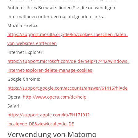
Anbieter Ihres Browsers finden Sie die notwendigen
Informationen unter den nachfolgenden Links:
Mozilla Firefox:
https://support.mozilla.org/de/kb/cookies-loeschen-daten-
von-websites-entfernen
Internet Explorer:
https://support.microsoft.com/de-de/help/17442/windows-
internet-explorer-delete-manage-cookies
Google Chrome:
https://support.google.com/accounts/answer/61416?hl=de
Opera:
http://www.opera.com/de/help
Safari:
https://support.apple.com/kb/PH17191?
locale=de_DE&viewlocale=de_DE
Verwendung von Matomo