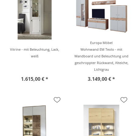
Europa Möbel
Vitrine - mit Beleuchtung, Lack,
Wohnwand EM Teolo - mit
weiß
Wandboard und Beleuchtung und
geschroppter Rückwand, Alteiche,
Lichtgrau
1.615,00 € *
3.149,00 € *