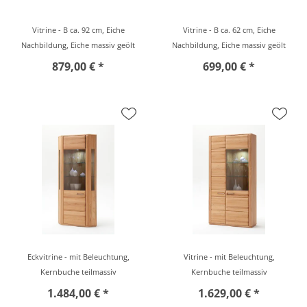
Vitrine - B ca. 92 cm, Eiche
Vitrine - B ca. 62 cm, Eiche
Nachbildung, Eiche massiv geölt
Nachbildung, Eiche massiv geölt
879,00 € *
699,00 € *
Eckvitrine - mit Beleuchtung,
Vitrine - mit Beleuchtung,
Kernbuche teilmassiv
Kernbuche teilmassiv
1.484,00 € *
1.629,00 € *