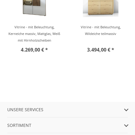
Vitrine - mit Beleuchtung,
Vitrine - mit Beleuchtung,
Kerneiche massiv, Mattglas, Weiß
Wildeiche teilmassiv
mit Hirnholzscheiben
4.269,00 € *
3.494,00 € *
UNSERE SERVICES
SORTIMENT