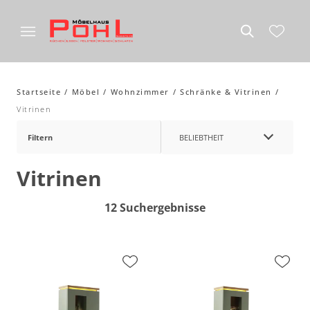
Startseite
Möbel
Wohnzimmer
Schränke & Vitrinen
Vitrinen
Filtern
BELIEBTHEIT
Vitrinen
12 Suchergebnisse