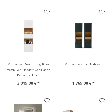
Vitrine - mit Beleuchtung, Birke
Vitrine - Lack matt Anthrazit
massiv, Weiß lackiert, Applikation
Kerneiche Umato
3.019,00 € *
1.769,00 € *