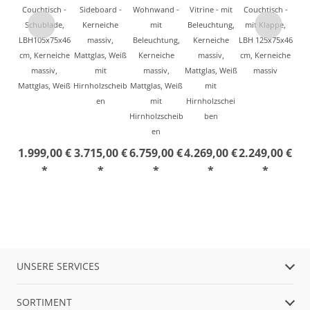
Couchtisch -
Sideboard -
Wohnwand -
Vitrine - mit
Couchtisch -
Schublade,
Kerneiche
mit
Beleuchtung,
mit Klappe,
LBH105x75x46
massiv,
Beleuchtung,
Kerneiche
LBH 125x75x46
cm, Kerneiche
Mattglas, Weiß
Kerneiche
massiv,
cm, Kerneiche
massiv,
mit
massiv,
Mattglas, Weiß
massiv
Mattglas, Weiß
Hirnholzscheib
Mattglas, Weiß
mit
en
mit
Hirnholzschei
Hirnholzscheib
ben
en
1.999,00 €
3.715,00 €
6.759,00 €
4.269,00 €
2.249,00 €
*
*
*
*
*
UNSERE SERVICES
SORTIMENT