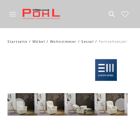
Startseite
Möbel
Wohnzimmer
Sessel
Fernsehsessel