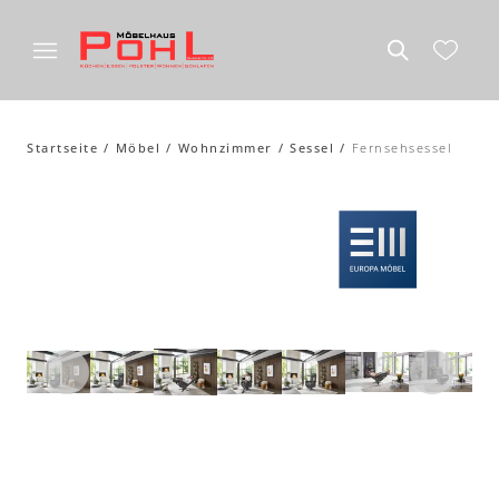
Startseite
Möbel
Wohnzimmer
Sessel
Fernsehsessel