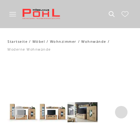
Startseite
Möbel
Wohnzimmer
Wohnwände
Moderne Wohnwände