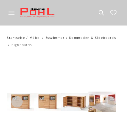
Startseite
Möbel
Esszimmer
Kommoden & Sideboards
Highboards