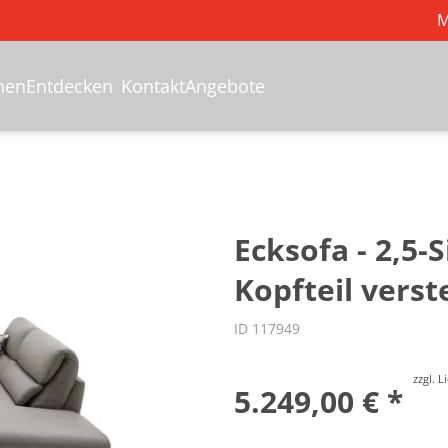
M
hen
Entdecken
Kontakt
Angebote
s
Ecksofa - 2,5-
Kopfteil verst
ID 117949
zzgl. 
5.249,00 € *