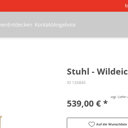
M
hen
Entdecken
Kontakt
Angebote
Stuhl - Wildei
ID 126845
zzgl. Liefe
539,00 € *
Auf die Wunschliste