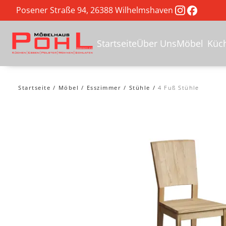
Posener Straße 94, 26388 Wilhelmshaven
Startseite
Über Uns
Möbel
Küc
Startseite
Möbel
Esszimmer
Stühle
4 Fuß Stühle