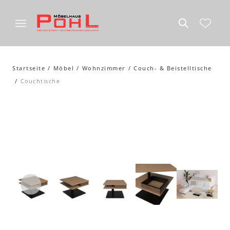
Startseite
Möbel
Wohnzimmer
Couch- & Beistelltische
Couchtische