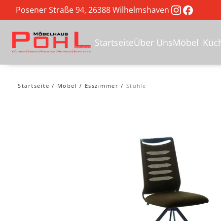
Posener Straße 94, 26388 Wilhelmshaven
Startseite
Über Uns
Möbel
Küc
Startseite
Möbel
Esszimmer
Stühle