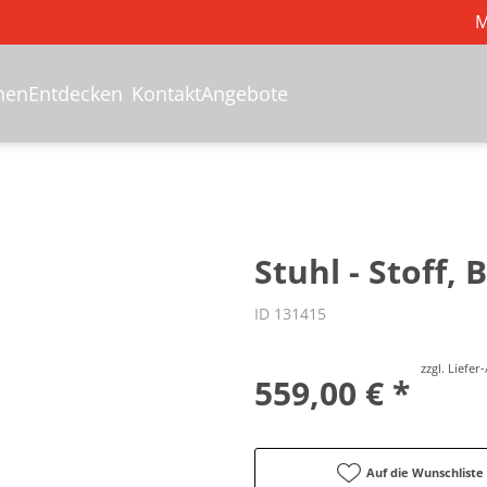
M
hen
Entdecken
Kontakt
Angebote
Stuhl - Stoff,
ID 131415
zzgl. Liefe
559,00 € *
Auf die Wunschliste