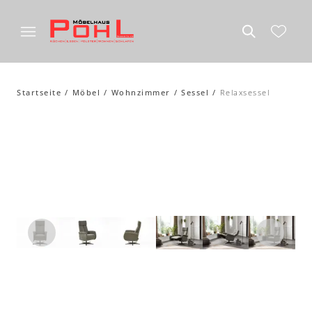
Startseite
Möbel
Wohnzimmer
Sessel
Relaxsessel