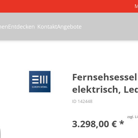
M
hen
Entdecken
Kontakt
Angebote
Fernsehsessel
elektrisch, Le
ID 142448
zzgl. 
3.298,00 € *