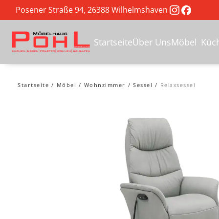
Posener Straße 94, 26388 Wilhelmshaven
Startseite
Über Uns
Möbel
Küc
Startseite
Möbel
Wohnzimmer
Sessel
Relaxsessel