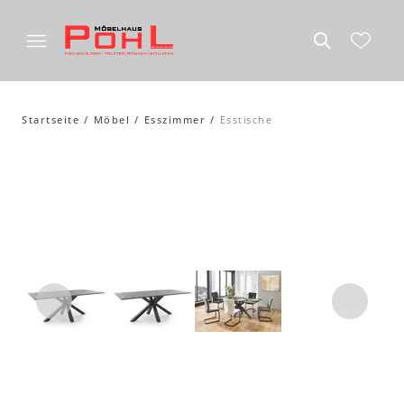
Startseite
Möbel
Esszimmer
Esstische