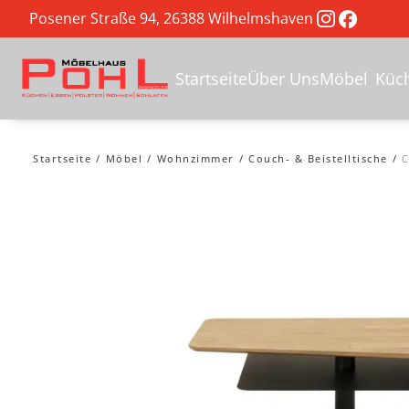
Posener Straße 94, 26388 Wilhelmshaven
Startseite
Über Uns
Möbel
Küc
Startseite
Möbel
Wohnzimmer
Couch- & Beistelltische
C