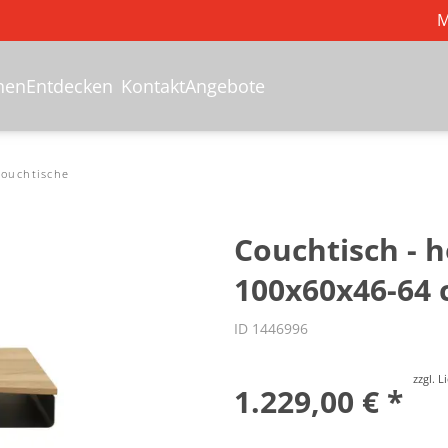
M
hen
Entdecken
Kontakt
Angebote
ouchtische
Couchtisch - h
100x60x46-64 
ID 1446996
zzgl. 
1.229,00 € *