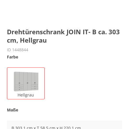
Drehtürenschrank JOIN IT- B ca. 303
cm, Hellgrau
ID 1448844
Farbe
Hellgrau
Maße
B 303.1 cm x T 58.5 cm x H 220.1 cm