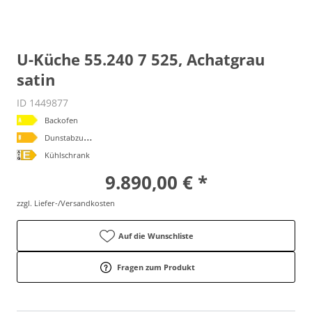
U-Küche 55.240 7 525, Achatgrau
satin
ID 1449877
Backofen
D
unstabzugshaube
Kühlschrank
9.890,00 € *
zzgl. Liefer-/Versandkosten
Auf die Wunschliste
Fragen zum Produkt