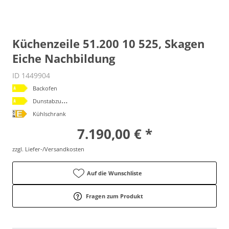
Küchenzeile 51.200 10 525, Skagen
Eiche Nachbildung
ID 1449904
Backofen
D
unstabzugshaube
Kühlschrank
7.190,00 € *
zzgl. Liefer-/Versandkosten
Auf die Wunschliste
Fragen zum Produkt