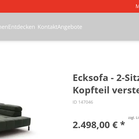
M
hen
Entdecken
Kontakt
Angebote
s
Ecksofa - 2-Si
Kopfteil verst
ID 147046
zzgl. 
2.498,00 € *