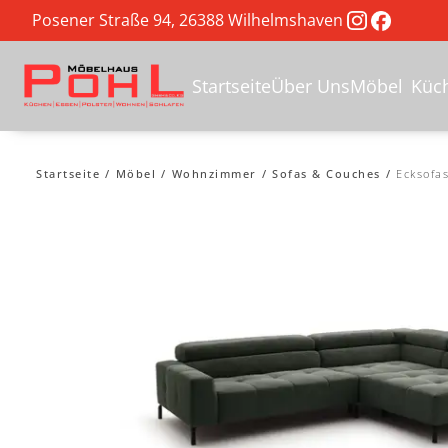
Posener Straße 94, 26388 Wilhelmshaven
Startseite
Über Uns
Möbel
Küc
Startseite
Möbel
Wohnzimmer
Sofas & Couches
Ecksofa