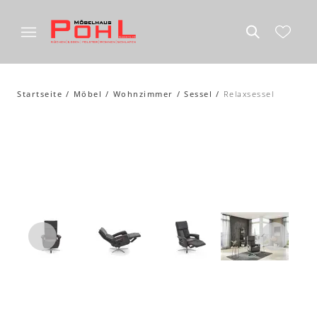
Startseite
Möbel
Wohnzimmer
Sessel
Relaxsessel