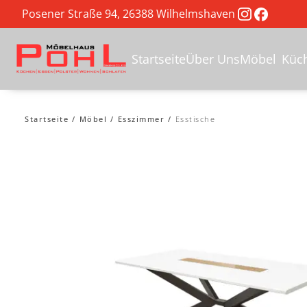
Posener Straße 94, 26388 Wilhelmshaven
Startseite
Über Uns
Möbel
Küc
Startseite
Möbel
Esszimmer
Esstische