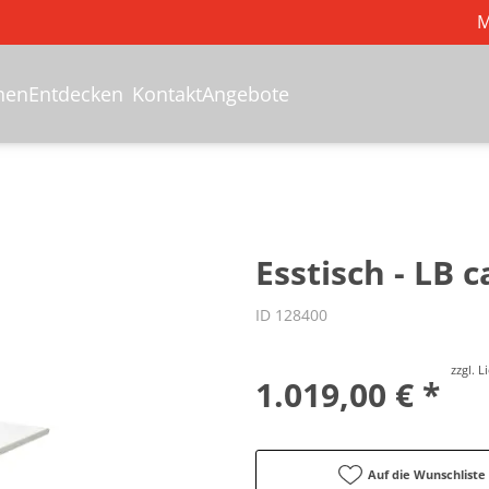
M
hen
Entdecken
Kontakt
Angebote
Esstisch - LB 
ID 128400
zzgl. 
1.019,00 € *
Auf die Wunschliste