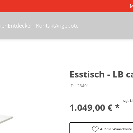
M
hen
Entdecken
Kontakt
Angebote
Esstisch - LB 
ID 128401
zzgl. 
1.049,00 € *
Auf die Wunschliste