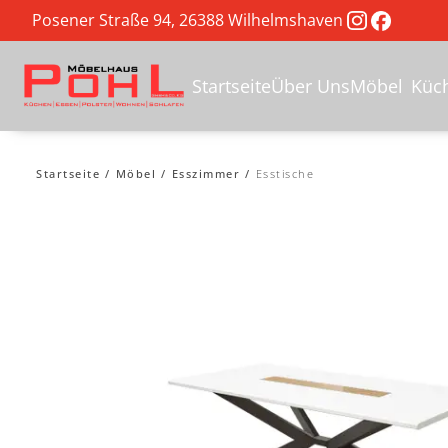
Posener Straße 94, 26388 Wilhelmshaven
Startseite
Über Uns
Möbel
Küc
Startseite
Möbel
Esszimmer
Esstische