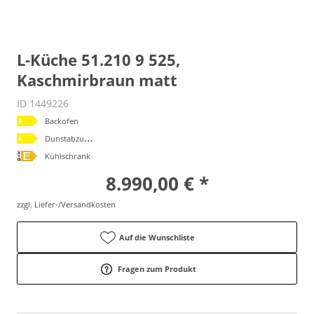
L-Küche 51.210 9 525,
Kaschmirbraun matt
ID 1449226
Backofen
D
unstabzugshaube
Kühlschrank
8.990,00 € *
zzgl. Liefer-/Versandkosten
Auf die Wunschliste
Fragen zum Produkt